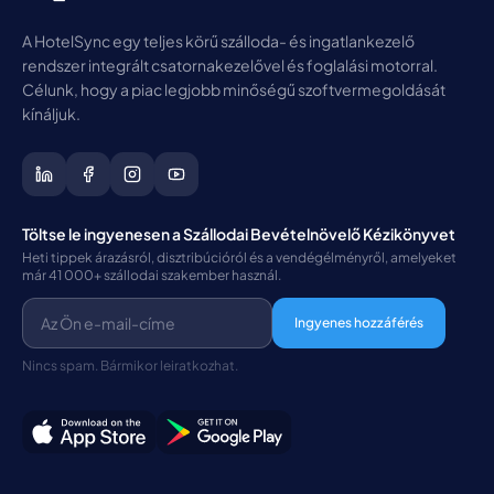
A HotelSync egy teljes körű szálloda- és ingatlankezelő
rendszer integrált csatornakezelővel és foglalási motorral.
Célunk, hogy a piac legjobb minőségű szoftvermegoldását
kínáljuk.
Töltse le ingyenesen a Szállodai Bevételnövelő Kézikönyvet
Heti tippek árazásról, disztribúcióról és a vendégélményről, amelyeket
már 41 000+ szállodai szakember használ.
Ingyenes hozzáférés
Nincs spam. Bármikor leiratkozhat.