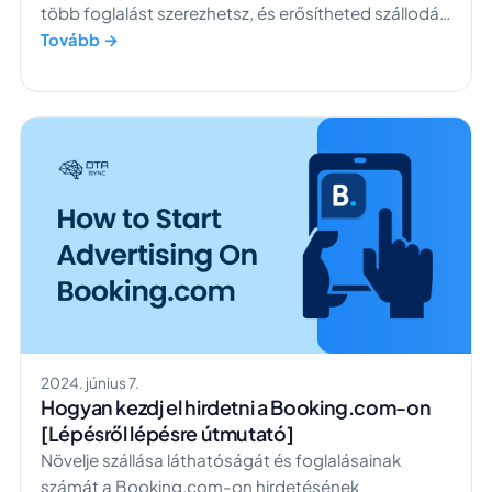
több foglalást szerezhetsz, és erősítheted szállodád
hírnevét a hosszú távú sikerért.
Tovább →
2024. június 7.
Hogyan kezdj el hirdetni a Booking.com-on
[Lépésről lépésre útmutató]
Növelje szállása láthatóságát és foglalásainak
számát a Booking.com-on hirdetésének