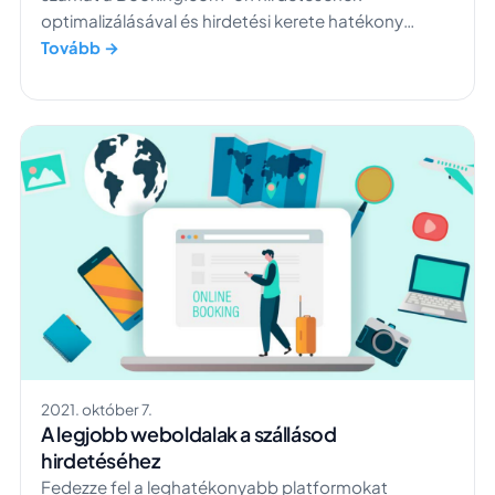
optimalizálásával és hirdetési kerete hatékony
kezelésével.
Tovább →
2021. október 7.
A legjobb weboldalak a szállásod
hirdetéséhez
Fedezze fel a leghatékonyabb platformokat