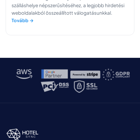
szálláshelye népszerűsítéséhez, a legjobb hirdetési
weboldalakból összeállított válogatásunkkal.
Tovább →