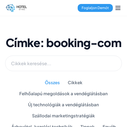
Foglaljon Demót
Címke: booking-com
Összes
Cikkek
Felhőalapú megoldások a vendéglátásban
Új technológiák a vendéglátásban
Szállodai marketingstratégiák
Árbevétel-kezelési technikák
Tippek
Egyéb