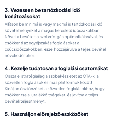
3. Vezessen be tartózkodási idő
korlátozásokat
Állítson be minimális vagy maximális tartózkodási idő
követelményeket a magas keresletű időszakokban.
Növeli a bevételt a szobaforgás optimalizálásával, és
csökkenti az egyéjszakás foglalásokat a
csúcsidőszakokban, ezzel hozzájárulva a teljes bevétel
növekedéséhez.
4. Kezelje tudatosan a foglalási csatornákat
Ossza el stratégiailag a szobakészletet az OTA-k, a
közvetlen foglalások és más platformok között.
Kínáljon ösztönzőket a közvetlen foglalásokhoz, hogy
csökkentse a jutalékköltségeket, és javítsa a teljes
bevételi teljesítményt.
5. Használjon előrejelző eszközöket