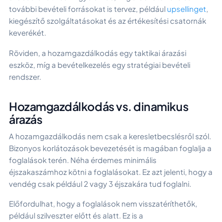
további bevételi forrásokat is tervez, például
upsellinget
,
kiegészítő szolgáltatásokat és az értékesítési csatornák
keverékét.
Röviden, a hozamgazdálkodás egy taktikai árazási
eszköz, míg a bevételkezelés egy stratégiai bevételi
rendszer.
Hozamgazdálkodás vs. dinamikus
árazás
A hozamgazdálkodás nem csak a keresletbecslésről szól.
Bizonyos korlátozások bevezetését is magában foglalja a
foglalások terén. Néha érdemes minimális
éjszakaszámhoz kötni a foglalásokat. Ez azt jelenti, hogy a
vendég csak például 2 vagy 3 éjszakára tud foglalni.
Előfordulhat, hogy a foglalások nem visszatéríthetők,
például szilveszter előtt és alatt. Ez is a