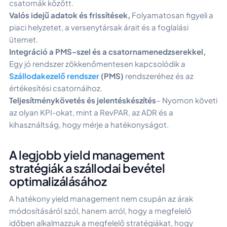
csatornák között.
Valós idejű adatok és frissítések,
Folyamatosan figyeli a
piaci helyzetet, a versenytársak árait és a foglalási
ütemet.
Integráció a PMS-szel és a csatornamenedzserekkel,
Egy jó rendszer zökkenőmentesen kapcsolódik a
Szállodakezelő rendszer
(PMS)
rendszeréhez és az
értékesítési csatornáihoz.
Teljesítménykövetés és jelentéskészítés
– Nyomon követi
az olyan KPI-okat, mint a RevPAR, az ADR és a
kihasználtság, hogy mérje a hatékonyságot.
A legjobb yield management
stratégiák a szállodai bevétel
optimalizálásához
A hatékony yield management nem csupán az árak
módosításáról szól, hanem arról, hogy a megfelelő
időben alkalmazzuk a megfelelő stratégiákat, hogy