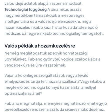
valós idejű adatok alapján azonnal módosít.
Technológiai függőség
A dinamikus árazás
nagymértékben támaszkodik a mesterséges
intelligenciára és a valós idejű elemzésekre, míg a
hozamkezelés inkább kézi, historikus adatokra épülő
módszer, bár egyre inkább technológiailag támogatott.
Valós példák a hozamkezelésre
Nemrég meglátogattuk az egyik horvátországi
ügyfelünket. Fabiano gyönyörű vodicei szállodájába a
vendégek újra és újra visszatérnek.
Vajon a különleges szolgáltatások vagy a kiváló
elhelyezkedés tartja telt házzal a szállását? Vagy inkább a
megfelelő technológia könnyű használata, amellyel
optimalizálja az árait?
Fabiano megmutatja, mennyire meghatározó lehet egy jó
bevételkezelő rendszer a szálloda sikeres működéséhez.