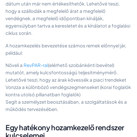
dátum után már nem értékesíthetők. Lehetővé teszi,
hogy a szállodák a megfelelő árat a megfelelő
vendégnek, a megfelelő időpontban kínálják,
egyensúlyban tartva a keresletet és a kínálatot a foglalási
ciklus során.
A hozamkezelés bevezetése számos remek előnnyel jár,
például:
Növeli a
RevPAR-ral
(elérhető szobánkénti bevétel)
mutatót, amely kulcsfontosságú teljesítménymérő.
Lehetővé teszi, hogy az árak kövessék a piaci trendeket
Vonzza a különböző vendégszegmenseket (korai foglalók
kontra utolsó pillanatban foglalók)
Segít a személyzet beosztásában, a szolgáltatások és a
működés tervezésében.
Egy hatékony hozamkezelő rendszer
kulcselemei