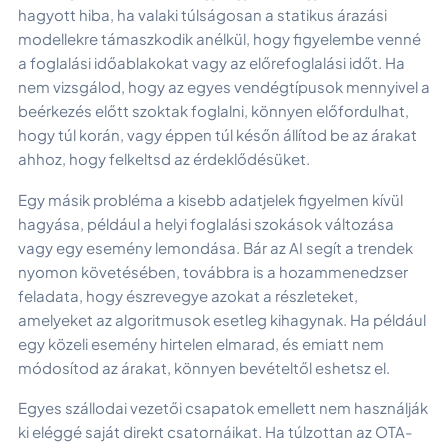
hagyott hiba, ha valaki túlságosan a statikus árazási
modellekre támaszkodik anélkül, hogy figyelembe venné
a foglalási időablakokat vagy az előrefoglalási időt. Ha
nem vizsgálod, hogy az egyes vendégtípusok mennyivel a
beérkezés előtt szoktak foglalni, könnyen előfordulhat,
hogy túl korán, vagy éppen túl későn állítod be az árakat
ahhoz, hogy felkeltsd az érdeklődésüket.
Egy másik probléma a kisebb adatjelek figyelmen kívül
hagyása, például a helyi foglalási szokások változása
vagy egy esemény lemondása. Bár az AI segít a trendek
nyomon követésében, továbbra is a hozammenedzser
feladata, hogy észrevegye azokat a részleteket,
amelyeket az algoritmusok esetleg kihagynak. Ha például
egy közeli esemény hirtelen elmarad, és emiatt nem
módosítod az árakat, könnyen bevételtől eshetsz el.
Egyes szállodai vezetői csapatok emellett nem használják
ki eléggé saját direkt csatornáikat. Ha túlzottan az OTA-