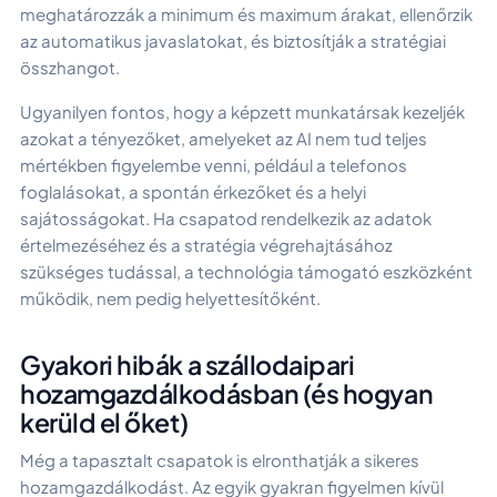
meghatározzák a minimum és maximum árakat, ellenőrzik
az automatikus javaslatokat, és biztosítják a stratégiai
összhangot.
Ugyanilyen fontos, hogy a képzett munkatársak kezeljék
azokat a tényezőket, amelyeket az AI nem tud teljes
mértékben figyelembe venni, például a telefonos
foglalásokat, a spontán érkezőket és a helyi
sajátosságokat. Ha csapatod rendelkezik az adatok
értelmezéséhez és a stratégia végrehajtásához
szükséges tudással, a technológia támogató eszközként
működik, nem pedig helyettesítőként.
Gyakori hibák a szállodaipari
hozamgazdálkodásban (és hogyan
kerüld el őket)
Még a tapasztalt csapatok is elronthatják a sikeres
hozamgazdálkodást. Az egyik gyakran figyelmen kívül