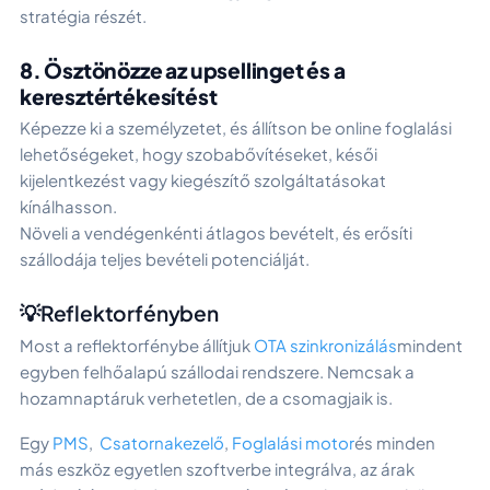
stratégia részét.
8. Ösztönözze az upsellinget és a
keresztértékesítést
Képezze ki a személyzetet, és állítson be online foglalási
lehetőségeket, hogy szobabővítéseket, késői
kijelentkezést vagy kiegészítő szolgáltatásokat
kínálhasson.
Növeli a vendégenkénti átlagos bevételt, és erősíti
szállodája teljes bevételi potenciálját.
💡Reflektorfényben
Most a reflektorfénybe állítjuk
OTA szinkronizálás
mindent
egyben felhőalapú szállodai rendszere. Nemcsak a
hozamnaptáruk verhetetlen, de a csomagjaik is.
Egy
PMS
,
Csatornakezelő
,
Foglalási motor
és minden
más eszköz egyetlen szoftverbe integrálva, az árak