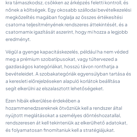
kra támaszkodsz, csökken az árképzés feletti kontroll, és
nőnek a költségek. Egy okosabb szállodai bevételkezelési
megközelítés magában foglalja az összes értékesítési
csatorna teljesítményének rendszeres áttekintését, és a
csatornamix igazítását aszerint, hogy mi hozza a legjobb
eredményt.
Végül a gyenge kapacitáskezelés, például ha nem véded
meg a prémium szobatípusokat, vagy túltervezed a
gazdaságos kategóriákat, hosszú távon ronthatja a
bevételeidet. A szobakategóriák egyensúlyban tartása és
a keresleti előrejelzéseken alapuló korlátok beállítása
segít elkerülni az elszalasztott lehetőségeket.
Ezen hibák elkerülése érdekében a
hozammenedzsereknek ötvözniük kell a rendszer által
nyújtott meglátásokat a személyes döntéshozatallal,
rendszeresen át kell tekinteniük az elkerülhető adatokat,
és folyamatosan finomítaniuk kell a stratégiájukat.