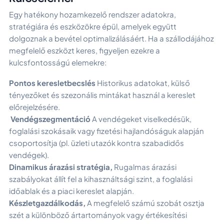
Egy hatékony hozamkezelő rendszer adatokra,
stratégiára és eszközökre épül, amelyek együtt
dolgoznak a bevétel optimalizálásáért. Ha a szállodájához
megfelelő eszközt keres, figyeljen ezekre a
kulcsfontosságú elemekre:
Pontos keresletbecslés
Historikus adatokat, külső
tényezőket és szezonális mintákat használ a kereslet
előrejelzésére.
Vendégszegmentáció
A vendégeket viselkedésük,
foglalási szokásaik vagy fizetési hajlandóságuk alapján
csoportosítja (pl. üzleti utazók kontra szabadidős
vendégek).
Dinamikus árazási stratégia,
Rugalmas árazási
szabályokat állít fel a kihasználtsági szint, a foglalási
időablak és a piaci kereslet alapján.
Készletgazdálkodás,
A megfelelő számú szobát osztja
szét a különböző ártartományok vagy értékesítési