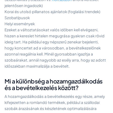
jelentősen ingadozik)
Korai és utolsó pillanatos ajánlatok (foglalási trendek)
Szobatípusok
Helyi események
Ezeket a változtatásokat valós időben kell elvégezni,
hiszen a kereslet hirtelen megugrása gyakran csak rövid
ideig tart. Ha például egy népszerű zenekar bejelenti,
hogy koncertet ad a városodban, a bevételkezelőnek
azonnal reagálnia kell. Minél gyorsabban igazítja a
szobaárakat, annál nagyobb az esély arra, hogy az adott
időszakban maximalizálja a bevételt.
Mi a különbség a hozamgazdálkodás
és a bevételkezelés között?
A hozamgazdálkodás a bevételkezelés egy része, amely
kifejezetten a romlandó termékek, például a szállodai
szobák árazásának és készletének optimalizálására