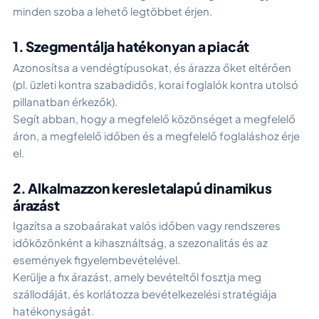
minden szoba a lehető legtöbbet érjen.
1. Szegmentálja hatékonyan a piacát
Azonosítsa a vendégtípusokat, és árazza őket eltérően
(pl. üzleti kontra szabadidős, korai foglalók kontra utolsó
pillanatban érkezők).
Segít abban, hogy a megfelelő közönséget a megfelelő
áron, a megfelelő időben és a megfelelő foglaláshoz érje
el.
2. Alkalmazzon keresletalapú dinamikus
árazást
Igazítsa a szobaárakat valós időben vagy rendszeres
időközönként a kihasználtság, a szezonalitás és az
események figyelembevételével.
Kerülje a fix árazást, amely bevételtől fosztja meg
szállodáját, és korlátozza bevételkezelési stratégiája
hatékonyságát.