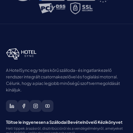
A HotelSync egy teljes körű szálloda- és ingatlankezelő
rendszer integrált csatornakezelővel és foglalási motorral.
Célunk, hogy a piac legjobb minőségű szoftvermegoldását
kínáljuk.
Töltse le ingyenesen a Szállodai Bevételnövelő Kézikönyvet
Heti tippek árazásról, disztribúcióról és a vendégélményről, amelyeket