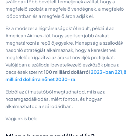
szállodák több bevételt termeljenek azáltal, hogy a
megfelelő szobát a megfelelő vendégnek, a megfelelő
időpontban és a megfelelő áron adják el.
Ez a módszer a légitársaságoktól indult, például az
American Airlines-tól, hogy segítsen jobb árakat
meghatározni a repülőjegyekre. Manapság a szállodák
hasonló stratégiát alkalmaznak, hogy a keresletnek
megfelelően igazítva az árakat növeljék profitjukat.
Valójában a szállodai bevételkezelő eszközök piaca a
becslések szerint
100 milliárd dollárról
2023-ban 221,8
milliárd dollárra nőhet 2030-ra
.
Ebből az útmutatóból megtudhatod, mi is az a
hozamgazdálkodás, miért fontos, és hogyan
alkalmazhatod a szállodádban.
Vágjunk is bele.