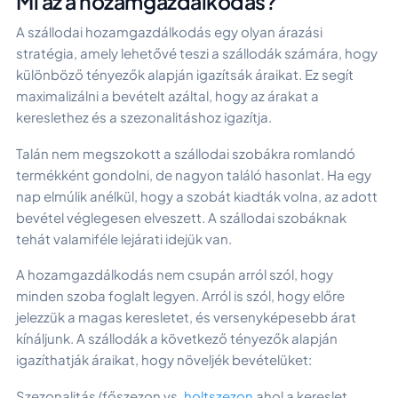
Mi az a hozamgazdálkodás?
A szállodai hozamgazdálkodás egy olyan árazási
stratégia, amely lehetővé teszi a szállodák számára, hogy
különböző tényezők alapján igazítsák áraikat. Ez segít
maximalizálni a bevételt azáltal, hogy az árakat a
kereslethez és a szezonalitáshoz igazítja.
Talán nem megszokott a szállodai szobákra romlandó
termékként gondolni, de nagyon találó hasonlat. Ha egy
nap elmúlik anélkül, hogy a szobát kiadták volna, az adott
bevétel véglegesen elveszett. A szállodai szobáknak
tehát valamiféle lejárati idejük van.
A hozamgazdálkodás nem csupán arról szól, hogy
minden szoba foglalt legyen. Arról is szól, hogy előre
jelezzük a magas keresletet, és versenyképesebb árat
kínáljunk. A szállodák a következő tényezők alapján
igazíthatják áraikat, hogy növeljék bevételüket:
Szezonalitás (főszezon vs.
holtszezon
ahol a kereslet