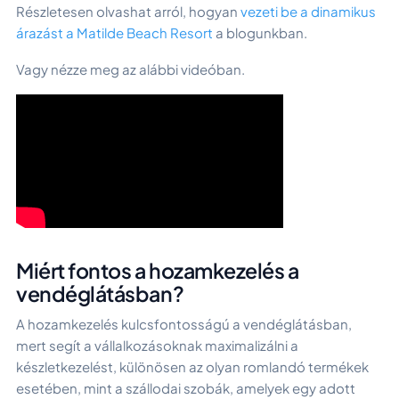
Részletesen olvashat arról, hogyan
vezeti be a dinamikus
árazást a Matilde Beach Resort
a blogunkban.
Vagy nézze meg az alábbi videóban.
Miért fontos a hozamkezelés a
vendéglátásban?
A hozamkezelés kulcsfontosságú a vendéglátásban,
mert segít a vállalkozásoknak maximalizálni a
készletkezelést, különösen az olyan romlandó termékek
esetében, mint a szállodai szobák, amelyek egy adott