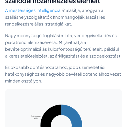
szállodai hozamkezelés elemeit
A mesterséges intelligencia
átalakítja, ahogyan a
szálláshelyszolgáltatók finomhangolják árazási és
rendelkezésre állási stratégiáikat.
Nagy mennyiségű foglalási minta, vendégviselkedés és
piaci trend elemzésével az MI javíthatja a
bevételoptimalizálás kulcsfontosságú területeit, például
a keresletelőrejelzést, az árkiigazítást és a szobaelosztást.
Ez okosabb döntéshozatalhoz, jobb üzemeltetési
hatékonysághoz és nagyobb bevételi potenciálhoz vezet
minden osztályon.