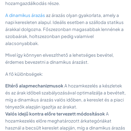
hozamgazdálkodás része.
A dinamikus árazás
az árazás olyan gyakorlata, amely a
napi keresleten alapul. Ideális esetben a szálloda statikus
árakkal dolgozna. Főszezonban magasabbak lennének a
szobaárak, holtszezonban pedig valamivel
alacsonyabbak.
Mivel így könnyen elveszíthető a lehetséges bevétel,
érdemes bevezetni a dinamikus árazást.
A fő különbségek:
Eltérő alapmechanizmusok
A hozamkezelés a készletek
és az árak időbeli szabályozásával optimalizálja a bevételt,
míg a dinamikus árazás valós időben, a kereslet és a piaci
tényezők alapján igazítja az árakat.
Valós idejű kontra előre tervezett módosítások
A
hozamkezelés előre meghatározott árkategóriákat
használ a becsült kereslet alapján, míg a dinamikus árazás