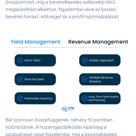
összpontosít, míg a bevételkezelés szélesebb körű
megközelítést alkalmaz, figyelembe véve az összes
bevételi forrást, költséget és a profit optimalizálását.
Bár szorosan összefüggenek, néhány fő pontban
különböznek. A hozamgazdálkodás kizárólag a
szobaárakat veszi figyelembe, míg a bevételkezelés