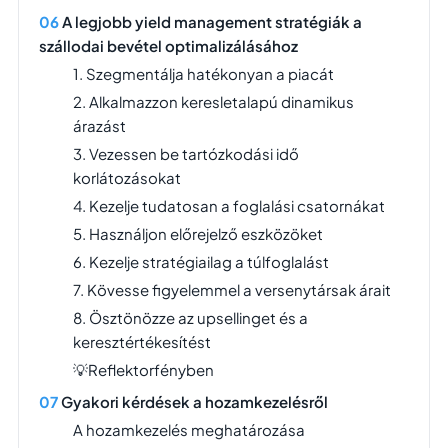
A legjobb yield management stratégiák a
szállodai bevétel optimalizálásához
1. Szegmentálja hatékonyan a piacát
2. Alkalmazzon keresletalapú dinamikus
árazást
3. Vezessen be tartózkodási idő
korlátozásokat
4. Kezelje tudatosan a foglalási csatornákat
5. Használjon előrejelző eszközöket
6. Kezelje stratégiailag a túlfoglalást
7. Kövesse figyelemmel a versenytársak árait
8. Ösztönözze az upsellinget és a
keresztértékesítést
💡Reflektorfényben
Gyakori kérdések a hozamkezelésről
A hozamkezelés meghatározása