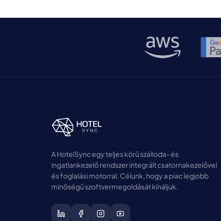
befektetési körünket, amelynek keretében
1,3 millió eurós tőkét vontunk be. Ezt a
finanszírozást a […]
A HotelSync egy teljes körű szálloda- és
ingatlankezelő rendszer integrált csatornakezelővel
és foglalási motorral. Célunk, hogy a piac legjobb
minőségű szoftvermegoldását kínáljuk.