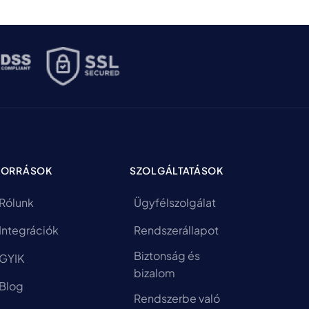
FORRÁSOK
SZOLGÁLTATÁSOK
Rólunk
Ügyfélszolgálat
Integrációk
Rendszerállapot
Biztonság és
GYIK
bizalom
Blog
Rendszerbe való