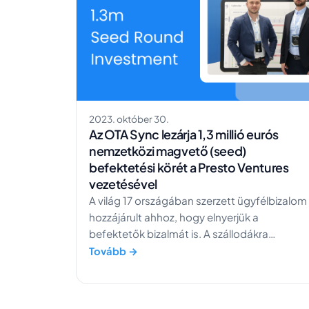
2023. október 30.
Az OTA Sync lezárja 1,3 millió eurós
nemzetközi magvető (seed)
befektetési körét a Presto Ventures
vezetésével
A világ 17 országában szerzett ügyfélbizalom
hozzájárult ahhoz, hogy elnyerjük a
befektetők bizalmát is. A szállodákra
fókuszáló OTA Sync segít a menedzsereknek
Tovább →
és a munkatársaknak, hogy egyetlen helyről
irányíthassák üzletüket. Örömmel jelentjük
be, hogy sikeresen lezártuk kibővített seed