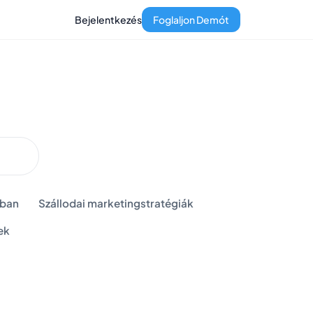
Bejelentkezés
Foglaljon Demót
sban
Szállodai marketingstratégiák
ek