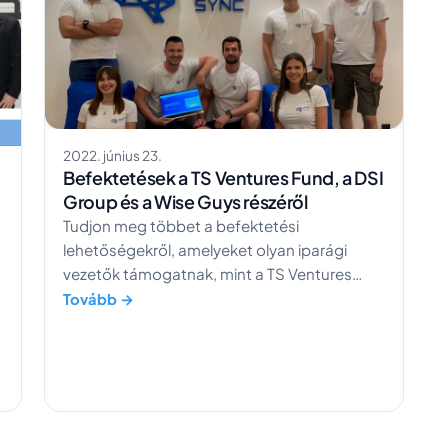
2022. június 23.
Befektetések a TS Ventures Fund, a DSI
Group és a Wise Guys részéről
Tudjon meg többet a befektetési
lehetőségekről, amelyeket olyan iparági
vezetők támogatnak, mint a TS Ventures
Fund, a DSI Group és a Wise Guys.
Tovább →