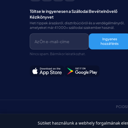
Töltse le ingyenesen a Szállodai Bevételnövelő
Kézikönyvet
Heti tippek árazásról, disztribúcióról és a vendégélményről,
amelyeket már 41 000+ szállodai szakember használ.
Ingyenes
hozzáférés
Nincs spam. Bármikor leiratkozhat.
PCI DS
Sütiket használunk a webhely forgalmának el
Magyar
©Copyright 2026 HotelSync. Minden jog fenntartva.