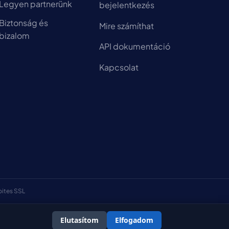
Legyen partnerünk
bejelentkezés
Biztonság és
Mire számíthat
bizalom
API dokumentáció
Kapcsolat
bites SSL
Elutasítom
Elfogadom
erződési feltételek
Adatvédelmi szabályzat
Cookie-szabályzat