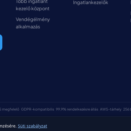
Több ingatlant
Ingatlankezelők
kezelő központ
Vendégélmény
alkalmazás
S megfelelő
GDPR-kompatibilis
99,9% rendelkezésre állás
AWS-tárhely
256 
emzésére.
Süti szabályzat
Általános sz