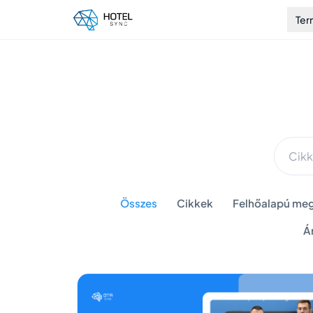
Te
Összes
Cikkek
Felhőalapú meg
Á