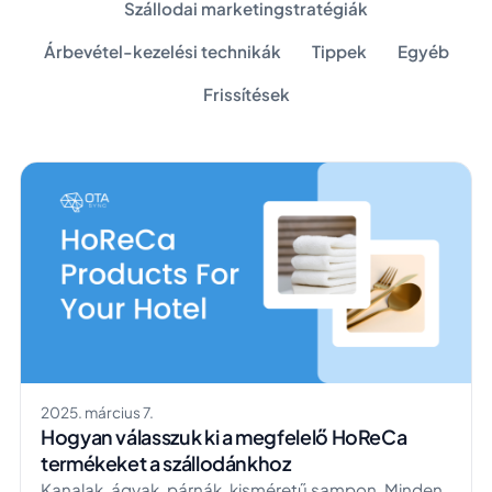
Szállodai marketingstratégiák
Árbevétel-kezelési technikák
Tippek
Egyéb
Frissítések
2025. március 7.
Hogyan válasszuk ki a megfelelő HoReCa
termékeket a szállodánkhoz
Kanalak, ágyak, párnák, kisméretű sampon. Minden