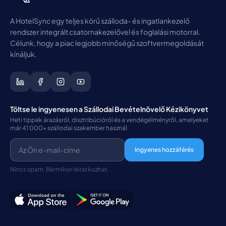
A HotelSync egy teljes körű szálloda- és ingatlankezelő
rendszer integrált csatornakezelővel és foglalási motorral.
Célunk, hogy a piac legjobb minőségű szoftvermegoldását
kínáljuk.
Töltse le ingyenesen a Szállodai Bevételnövelő Kézikönyvet
Heti tippek árazásról, disztribúcióról és a vendégélményről, amelyeket
már 41 000+ szállodai szakember használ.
Ingyenes hozzáférés
Nincs spam. Bármikor leiratkozhat.