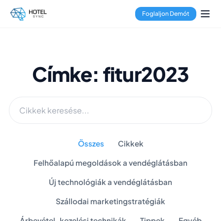
Foglaljon Demót
Címke: fitur2023
Összes
Cikkek
Felhőalapú megoldások a vendéglátásban
Új technológiák a vendéglátásban
Szállodai marketingstratégiák
Árbevétel-kezelési technikák
Tippek
Egyéb