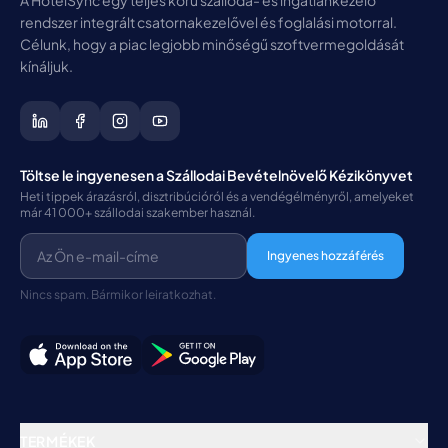
rendszer integrált csatornakezelővel és foglalási motorral.
Célunk, hogy a piac legjobb minőségű szoftvermegoldását
kínáljuk.
Töltse le ingyenesen a Szállodai Bevételnövelő Kézikönyvet
Heti tippek árazásról, disztribúcióról és a vendégélményről, amelyeket
már 41 000+ szállodai szakember használ.
Ingyenes hozzáférés
Nincs spam. Bármikor leiratkozhat.
TERMÉKEK