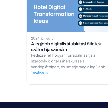
2024. június 13.
A legjobb digitális átalakítási ötletek
szállodája számára
Fedezze fel, hogyan forradalmasítja a
szállodák digitális átalakulása a
vendéglátóipart, és ismerje meg a legújabb
trendeket a vendégélmény fejlesztéséhez.
Tovább →