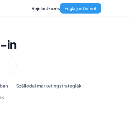
Bejelentkezés
Foglaljon Demót
-in
sban
Szállodai marketingstratégiák
ek