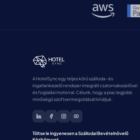
A HotelSync egy teljes körű szálloda- és
ingatlankezelő rendszer integrált csatornakezelővel
és foglalási motorral. Célunk, hogy a piac legjobb
minőségű szoftvermegoldását kínáljuk.
Töltse le ingyenesen a Szállodai Bevételnövelő
Kézikönyvet