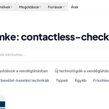
rmékek
Megoldások
Források
Árak
mke: contactless-check
oldások a vendéglátásban
Új technológiák a vendéglátá
rbevétel-kezelési technikák
Tippek
Egyéb
Frissítés