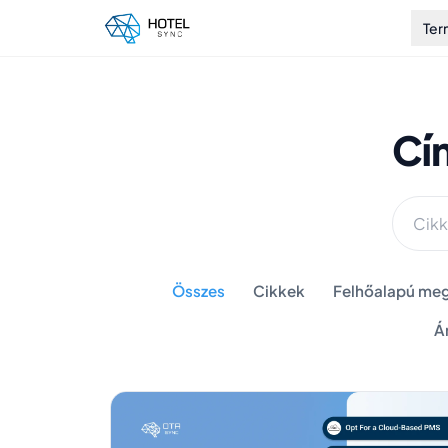
Te
Cí
Összes
Cikkek
Felhőalapú meg
Á